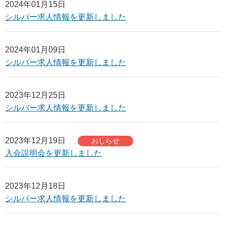
2024年01月15日
包括的契約
シルバー求人情報を更新しました
就業先紹介
会員の広場
2024年01月09日
シルバー求人情報を更新しました
会員の広場
事務局だより
2023年12月25日
シルバー求人情報を更新しました
互助会
講習会・研修会
2023年12月19日
おしらせ
安全安心
入会説明会を更新しました
規程集
2023年12月18日
互助会規程集
シルバー求人情報を更新しました
センターの住所等