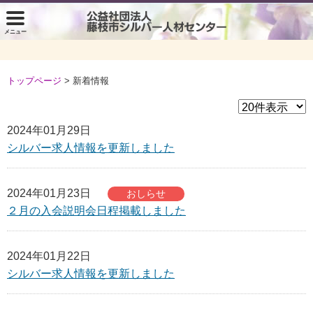
メニュー
トップページ
トップページ
> 新着情報
シルバー人材センターのご案内
こんな仕事をしています
2024年01月29日
仕事を頼みたい方
シルバー求人情報を更新しました
入会して働きたい方
2024年01月23日
おしらせ
センターだより
２月の入会説明会日程掲載しました
各種情報
2024年01月22日
各種情報230401
シルバー求人情報を更新しました
中期計画・事業計画・収支予算書